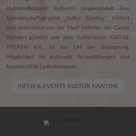
Kulturmittelpunkt Kelheims umgewandelt. Das
Gemeinschaftsprojekt „Kultur Kantine“, Initiiert
und unterstützt von der Stadt Kelheim, der Carida
Kelheim gGmbH und dem Kulturverein KAFFEE
KREATIV e.V., ist ein Ort der Begegnung,
Möglichkeit für kulturelle Veranstaltungen und
kommerzielle Ladenkonzepte.
INFOS & EVENTS KULTUR KANTINE